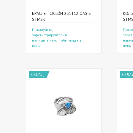
БРАСЛЕТ CICLÓN 251112 OASIS
КОЛЬ
STMSK
STM
Пожалуйста,
Пожал
зарегистрируйтесь и
зарег
напишите нам, чтобы увидеть
напиш
цены
цены
СКЛАД
СКЛА